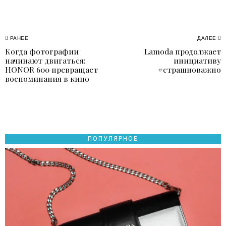
Навигация
РАНЕЕ
ДАЛЕЕ
Когда фотографии
Lamoda продолжает
Previous
N
по
начинают двигаться:
инициативу
post:
p
HONOR 600 превращает
#страшноважно
записям
воспоминания в кино
ПОПУЛЯРНОЕ