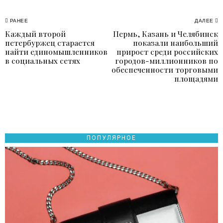
Навигация
РАНЕЕ
ДАЛЕЕ
Каждый второй
Пермь, Казань и Челябинск
Previous
N
по
петербуржец старается
показали наибольший
post:
p
найти единомышленников
прирост среди российских
записям
в социальных сетях
городов-миллионников по
обеспеченности торговыми
площадями
ПОПУЛЯРНОЕ