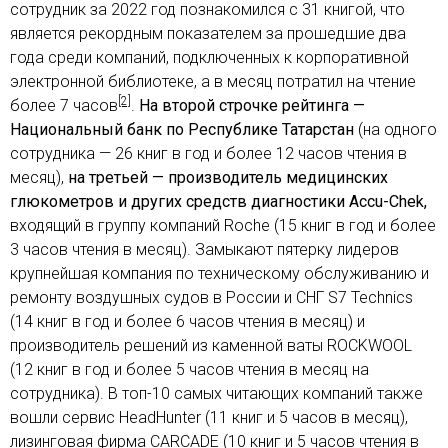
сотрудник за 2022 год познакомился с 31 книгой, что
является рекордным показателем за прошедшие два
года среди компаний, подключенных к корпоративной
электронной библиотеке, а в месяц потратил на чтение
[2]
более 7 часов
.
На второй строчке рейтинга
—
Национальный банк по Республике Татарстан
(на одного
сотрудника — 26 книг в год и более 12 часов чтения в
месяц),
на третьей
— производитель медицинских
глюкометров и других средств диагностики Accu-Chek,
входящий в группу компаний Roche (15 книг в год и более
3 часов чтения в месяц). Замыкают пятерку лидеров
крупнейшая компания по техническому обслуживанию и
ремонту воздушных судов в России и СНГ S7 Teсhnics
(14 книг в год и более 6 часов чтения в месяц) и
производитель решений из каменной ваты ROCKWOOL
(12 книг в год и более 5 часов чтения в месяц на
сотрудника). В топ-10 самых читающих компаний также
вошли сервис HeadHunter (11 книг и 5 часов в месяц),
лизинговая фирма CARCADE (10 книг и 5 часов чтения в