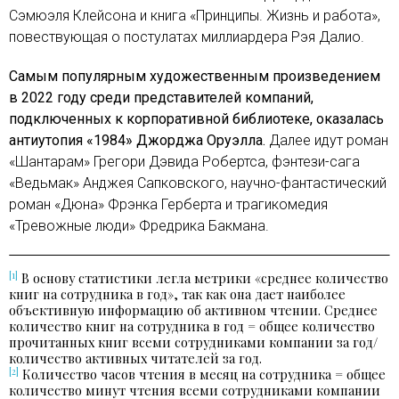
Сэмюэля Клейсона и книга «Принципы. Жизнь и работа»,
повествующая о постулатах миллиардера Рэя Далио.
Самым популярным художественным произведением
в 2022 году среди представителей компаний,
подключенных к корпоративной библиотеке, оказалась
антиутопия «1984» Джорджа Оруэлла.
Далее идут роман
«Шантарам» Грегори Дэвида Робертса, фэнтези-сага
«Ведьмак» Анджея Сапковского, научно-фантастический
роман «Дюна» Фрэнка Герберта и трагикомедия
«Тревожные люди» Фредрика Бакмана.
[1]
В основу статистики легла метрики «среднее количество
книг на сотрудника в год», так как она дает наиболее
объективную информацию об активном чтении. Среднее
количество книг на сотрудника в год = общее количество
прочитанных книг всеми сотрудниками компании за год/
количество активных читателей за год.
[2]
Количество часов чтения в месяц на сотрудника = общее
количество минут чтения всеми сотрудниками компании