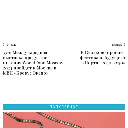
Навигация
РАНЕЕ
ДАЛЕЕ
33-я Международная
В Сколково пройдет
Previous
N
по
выставка продуктов
фестиваль будущего
post:
p
питания WorldFood Moscow
«Портал 2030-2050»
записям
2024 пройдет в Москве в
МВЦ «Крокус Экспо»
ПОПУЛЯРНОЕ