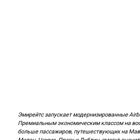
Эмирейтс запускает модернизированные Airbu
Премиальным экономическим классом на вост
больше пассажиров, путешествующих на Маври
Милан, Цюрих, Прагу и Дублин, смогут оцени