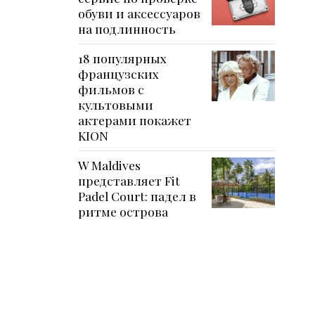
обуви и аксессуаров
на подлинность
18 популярных
французских
фильмов с
культовыми
актерами покажет
KION
W Maldives
представляет Fit
Padel Court: падел в
ритме острова