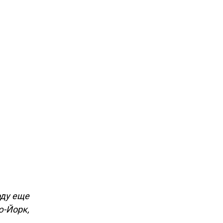
оду еще
ю-Йорк,