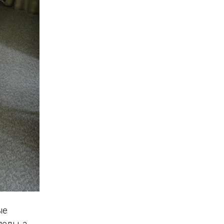
ые
еды, а