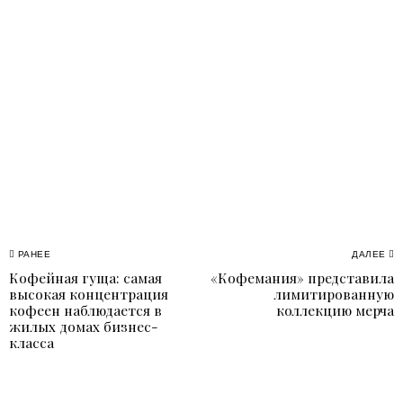
Навигация
РАНЕЕ
ДАЛЕЕ
Кофейная гуща: самая
«Кофемания» представила
Previous
N
по
высокая концентрация
лимитированную
post:
p
кофеен наблюдается в
коллекцию мерча
записям
жилых домах бизнес-
класса