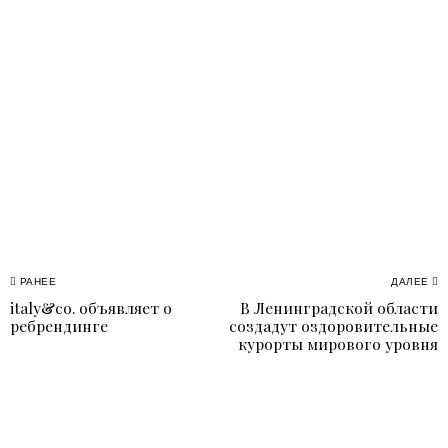
Навигация
РАНЕЕ
ДАЛЕЕ
italy&co. объявляет о
В Ленинградской области
Previous
N
по
ребрендинге
создадут оздоровительные
post:
p
курорты мирового уровня
записям