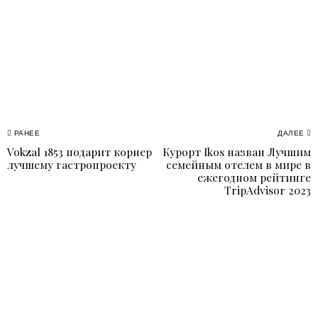
Навигация
РАНЕЕ
ДАЛЕЕ
Vokzal 1853 подарит корнер
Курорт Ikos назван Лучшим
Previous
N
по
лучшему гастропроекту
семейным отелем в мире в
post:
p
ежегодном рейтинге
записям
TripAdvisor 2023