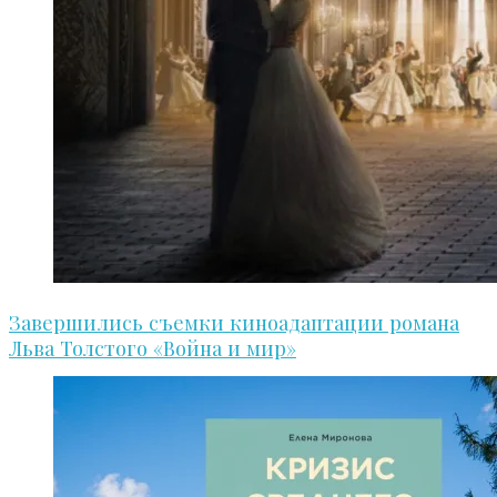
Завершились съемки киноадаптации романа
Льва Толстого «Война и мир»