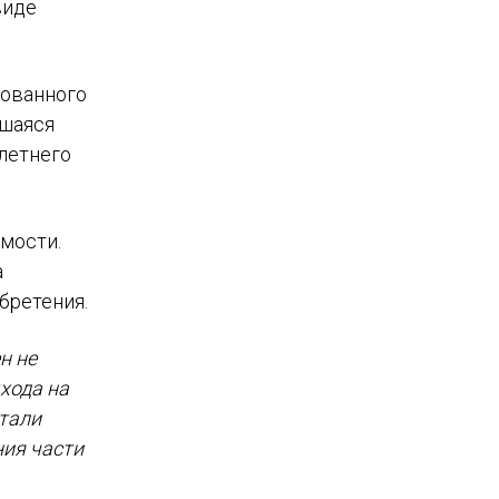
виде
рованного
вшаяся
хлетнего
мости.
а
бретения.
н не
хода на
тали
ния части