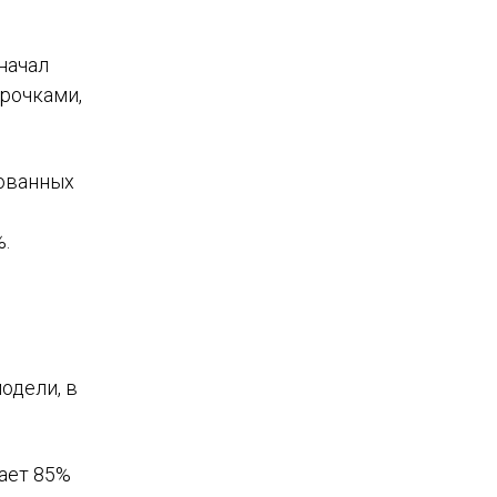
начал
рочками,
рованных
м
%.
одели, в
вает 85%