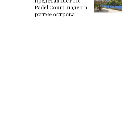
представляет Fit
Padel Court: падел в
ритме острова