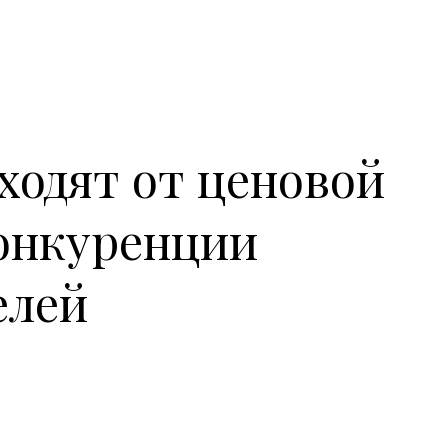
ходят от ценовой
онкуренции
елей