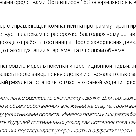
нными средствами. Оставшиеся 15% оформляются в 
ор с управляющей компанией на программу гаранти
твует платежам по рассрочке, благодаря чему оста
 дохода от работы гостиницы. После завершения дву
д от эксплуатации апартамента в полном объеме.
нансовую модель покупки инвестиционной недвижи
лась после завершения сделки и отвечала только з
вый результат становится частью самой модели прио
ательнее оценивать экономику сделки. Для них важе
о и объем собственных вложений на старте, сроки вы
ду участниками проекта. Именно поэтому мы разрабо
ать будущий гостиничный доход как источник погаше
мпания подтверждает уверенность в эффективности