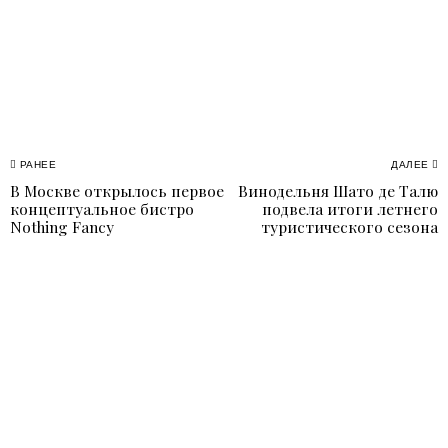
Навигация
РАНЕЕ
ДАЛЕЕ
В Москве открылось первое
Винодельня Шато де Талю
Previous
N
по
концептуальное бистро
подвела итоги летнего
post:
p
Nothing Fancy
туристического сезона
записям