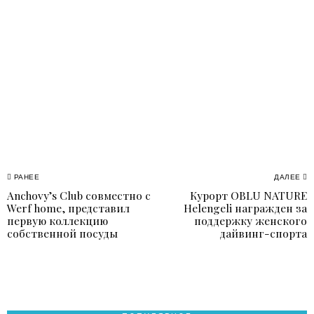
Навигация
РАНЕЕ
ДАЛЕЕ
Anchovy’s Club совместно с
Курорт OBLU NATURE
Previous
N
по
Werf home, представил
Helengeli награжден за
post:
p
первую коллекцию
поддержку женского
записям
собственной посуды
дайвинг-спорта