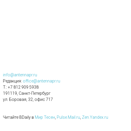
info@antennapr.ru
Редакция:
office@antennapr.ru
T.: +7 812 909 5938
191119, Санкт-Петербург
ул. Боровая, 32, офис 717
Читайте BDaily в
Мир Тесен
,
Pulse.Mail.ru
,
Zen.Yandex.ru