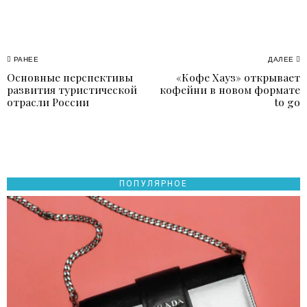
Навигация
РАНЕЕ
ДАЛЕЕ
Основные перспективы
«Кофе Хауз» открывает
Previous
N
по
развития туристической
кофейни в новом формате
post:
p
отрасли России
to go
записям
ПОПУЛЯРНОЕ