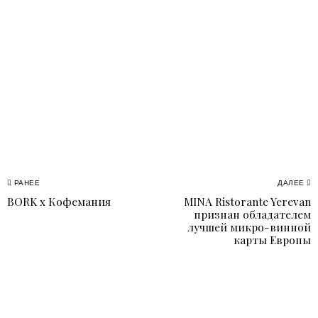
Навигация
РАНЕЕ
ДАЛЕЕ
BORK x Кофемания
MINA Ristorante Yerevan
Previous
N
по
признан обладателем
post:
p
лучшей микро-винной
записям
карты Европы