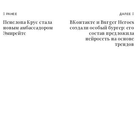
Навигация
РАНЕЕ
ДАЛЕЕ
Пенелопа Крус стала
ВКонтакте и Burger Heroes
Previous
N
по
новым амбассадором
создали особый бургер: его
post:
p
Эмирейтс
состав предложила
записям
нейросеть на основе
трендов