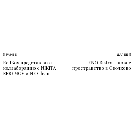
Навигация
РАНЕЕ
ДАЛЕЕ
RedBox представляют
ENO Bistro – новое
Previous
N
по
коллаборацию с NIKITA
пространство в Сколково
post:
p
EFREMOV и NE Clean
записям