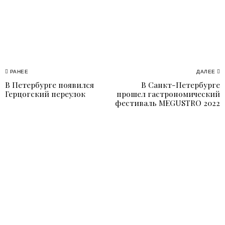
Навигация
РАНЕЕ
ДАЛЕЕ
В Петербурге появился
В Санкт-Петербурге
Previous
N
по
Герцогский переулок
прошел гастрономический
post:
p
фестиваль MEGUSTRO 2022
записям