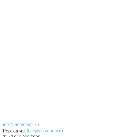
info@antennapr.ru
Редакция:
office@antennapr.ru