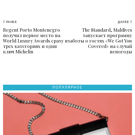
Навигация
РАНЕЕ
ДАЛЕЕ
Regent Porto Montenegro
The Standard, Maldives
Previous
N
по
получил первое место на
запускает программу
post:
p
World Luxury Awards сразу в
заботы о гостях «We Got You
записям
трех категориях и один
Covered» на случай
ключ Michelin
непогоды
ПОПУЛЯРНОЕ