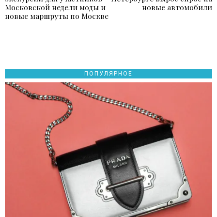
по
post:
p
Московской недели моды и
новые автомобили
записям
новые маршруты по Москве
ПОПУЛЯРНОЕ