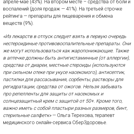
апреле-мае (43%). На втором месте – средства от боли и
воспалений (доля продаж — 41%). На третьей строчке
рейтинга — препараты для пищеварения и обмена
веществ (9%).
«Из лекарств в отпуск следует взять в первую очередь
нестероидиные противовоспалительные препараты. Они
же могут использоваться как жаропонижающие. Также
в аптечке должны быть антигистаминные (от аллергии),
средства от диареи, местные стероиды (используются
при сильном отеке при укусе насекомого), антисептик,
пастилки для рассасывания, сорбенты, растворы для
регидратации, средства от ожогов. Нельзя забывать
про репелленты для защиты от насекомых и
солнцезащитный крем с защитой от 50+. Кроме того,
важно иметь с собой пластыри разных размеров, бинт,
стерильные салфетк»
— Ольга Терехова, терапевт
медицинского онлайн-сервиса СберЗдоровье.