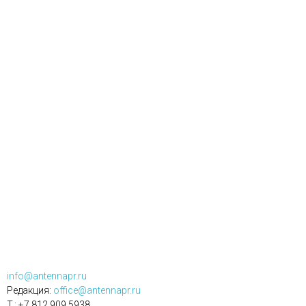
info@antennapr.ru
Редакция:
office@antennapr.ru
T.: +7 812 909 5938