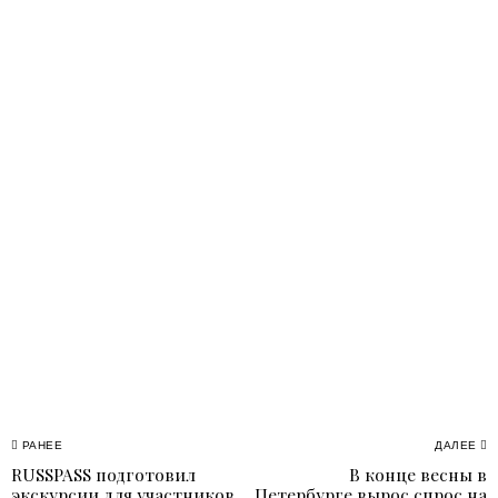
Навигация
РАНЕЕ
ДАЛЕЕ
RUSSPASS подготовил
В конце весны в
Previous
N
экскурсии для участников
Петербурге вырос спрос на