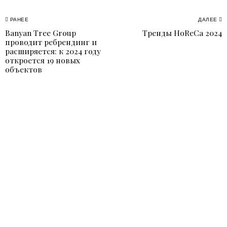
Навигация
РАНЕЕ
ДАЛЕЕ
Banyan Tree Group
Тренды HoReCa 2024
Previous
N
по
проводит ребрендинг и
post:
p
расширяется: к 2024 году
записям
откроется 19 новых
объектов