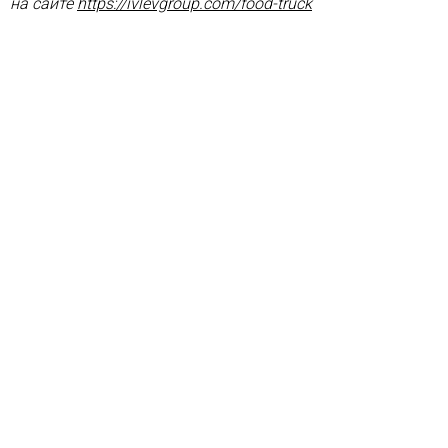
на сайте
https://ivlevgroup.com/food-
truck