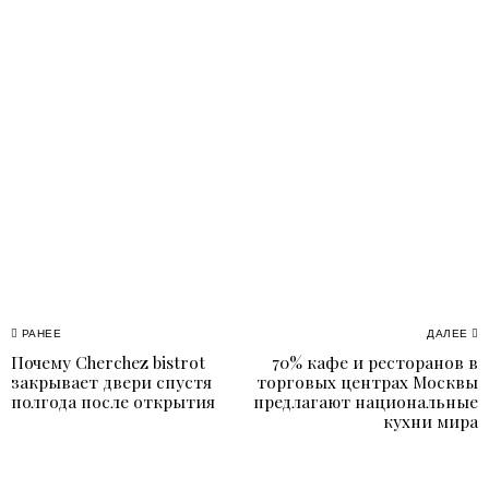
Навигация
РАНЕЕ
ДАЛЕЕ
Почему Cherchez bistrot
70% кафе и ресторанов в
Previous
N
по
закрывает двери спустя
торговых центрах Москвы
post:
p
полгода после открытия
предлагают национальные
записям
кухни мира