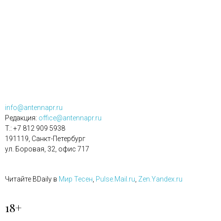
info@antennapr.ru
Редакция:
office@antennapr.ru
T.: +7 812 909 5938
191119, Санкт-Петербург
ул. Боровая, 32, офис 717
Читайте BDaily в
Мир Тесен
,
Pulse.Mail.ru
,
Zen.Yandex.ru
18+