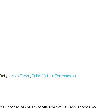
Daily в
Мир Тесен
,
Pulse.Mail.ru
,
Zen.Yandex.ru
ое употребление алкоголя вредит Вашему здоровью.