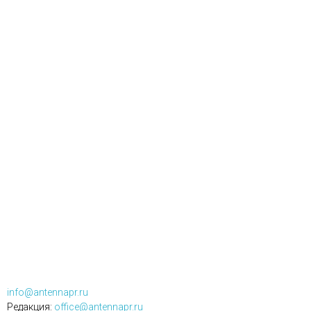
info@antennapr.ru
Редакция:
office@antennapr.ru