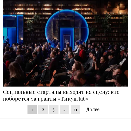
Социальные стартапы выходят на сцену: кто
поборется за гранты «ТикунЛаб»
1
2
3
…
11
Далее