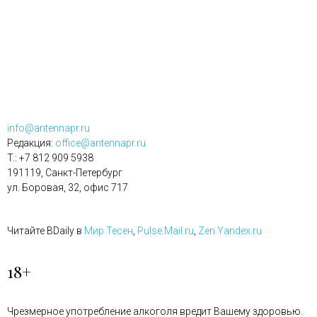
info@antennapr.ru
Редакция:
office@antennapr.ru
T.: +7 812 909 5938
191119, Санкт-Петербург
ул. Боровая, 32, офис 717
Читайте BDaily в
Мир Тесен
,
Pulse.Mail.ru
,
Zen.Yandex.ru
18+
Чрезмерное употребление алкоголя вредит Вашему здоровью.