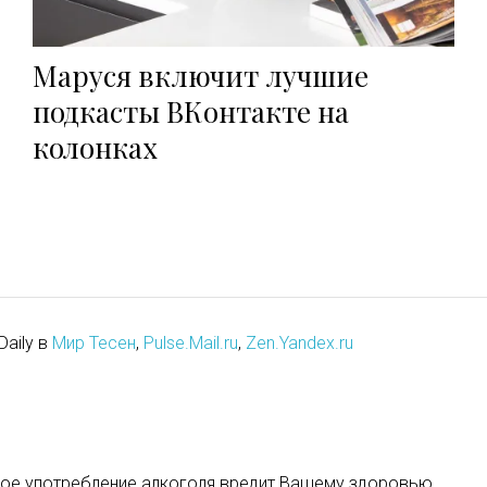
Маруся включит лучшие
подкасты ВКонтакте на
колонках
Daily в
Мир Тесен
,
Pulse.Mail.ru
,
Zen.Yandex.ru
ое употребление алкоголя вредит Вашему здоровью.