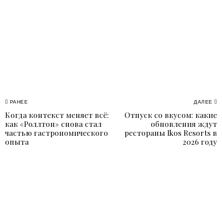
Навигация
РАНЕЕ
ДАЛЕЕ
Когда контекст меняет всё:
Отпуск со вкусом: какие
Previous
N
по
как «Роллтон» снова стал
обновления ждут
post:
p
частью гастрономического
рестораны Ikos Resorts в
записям
опыта
2026 году