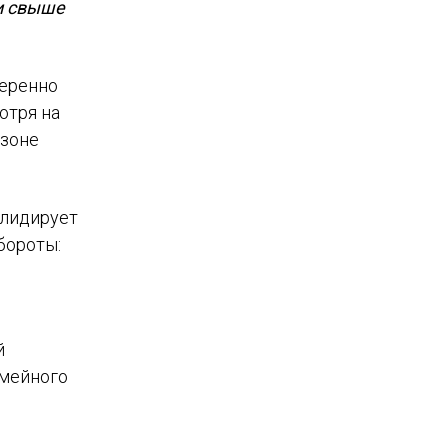
ли свыше
веренно
отря на
езоне
 лидирует
бороты:
й
емейного