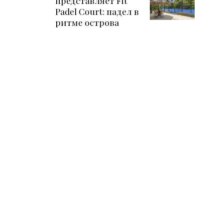
представляет Fit
Padel Court: падел в
ритме острова