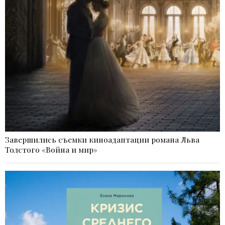
Завершились съемки киноадаптации романа Льва
Толстого «Война и мир»