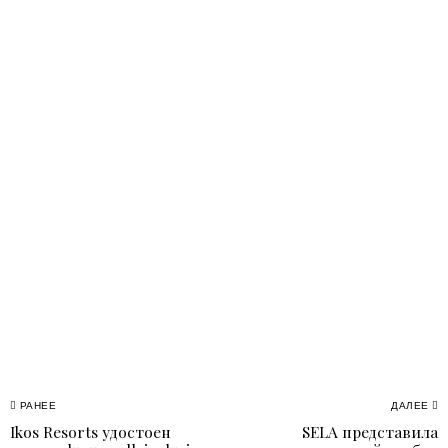
Навигация
РАНЕЕ
ДАЛЕЕ
Ikos Resorts удостоен
SELA представила
Previous
N