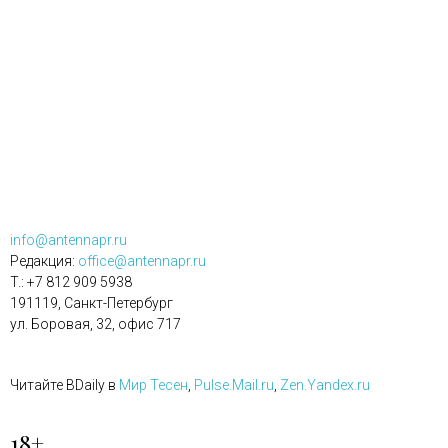
info@antennapr.ru
Редакция:
office@antennapr.ru
T.: +7 812 909 5938
191119, Санкт-Петербург
ул. Боровая, 32, офис 717
Читайте BDaily в
Мир Тесен
,
Pulse.Mail.ru
,
Zen.Yandex.ru
18+