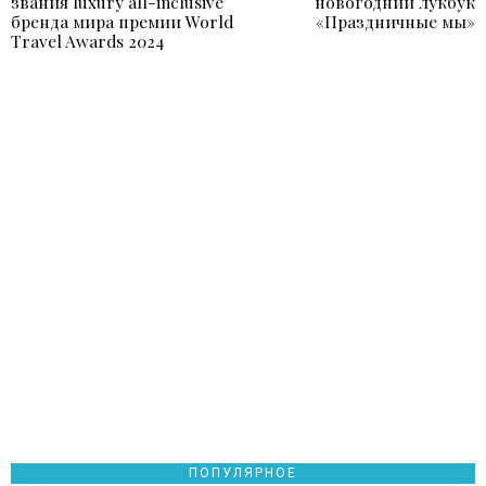
по
звания luxury all-inclusive
новогодний лукбук
post:
p
бренда мира премии World
«Праздничные мы»
записям
Travel Awards 2024
ПОПУЛЯРНОЕ