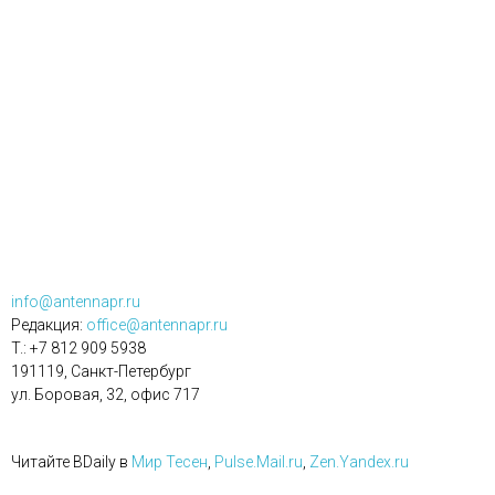
info@antennapr.ru
Редакция:
office@antennapr.ru
T.: +7 812 909 5938
191119, Санкт-Петербург
ул. Боровая, 32, офис 717
Читайте BDaily в
Мир Тесен
,
Pulse.Mail.ru
,
Zen.Yandex.ru