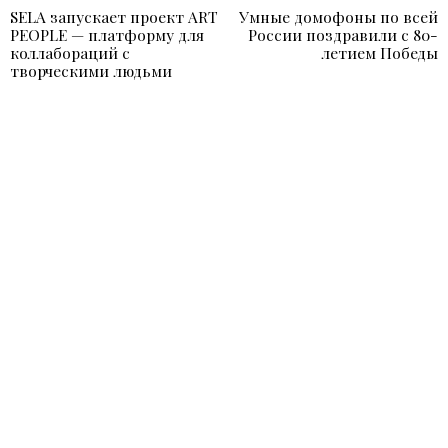
Навигация
SELA запускает проект ART
Умные домофоны по всей
Previous
N
по
PEOPLE — платформу для
России поздравили с 80-
post:
p
коллабораций с
летием Победы
записям
творческими людьми