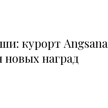
ши: курорт Angsana
н новых наград