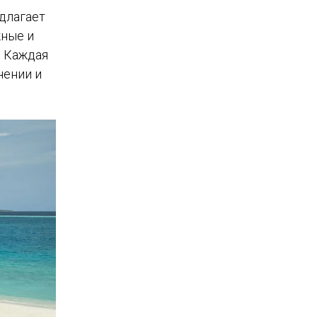
длагает
жные и
. Каждая
нении и