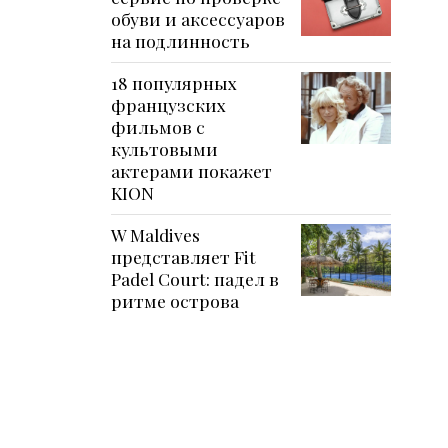
обуви и аксессуаров
на подлинность
18 популярных
французских
фильмов с
культовыми
актерами покажет
KION
W Maldives
представляет Fit
Padel Court: падел в
ритме острова