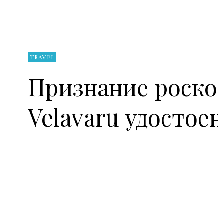
TRAVEL
Признание роско
Velavaru удостое