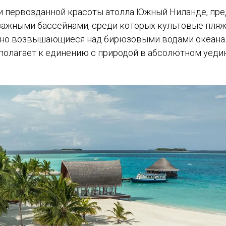
ди первозданной красоты атолла Южный Ниланде, пре
йзажными бассейнами, среди которых культовые пля
озно возвышающиеся над бирюзовыми водами океана
сполагает к единению с природой в абсолютном уеди