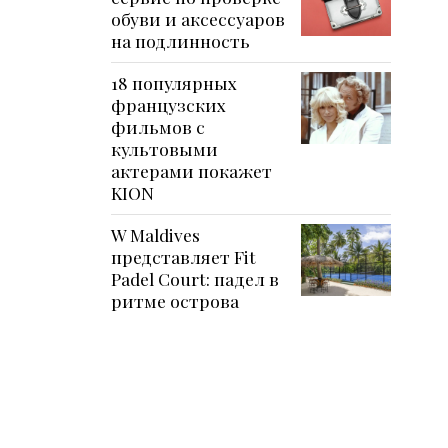
обуви и аксессуаров
на подлинность
18 популярных
французских
фильмов с
культовыми
актерами покажет
KION
W Maldives
представляет Fit
Padel Court: падел в
ритме острова