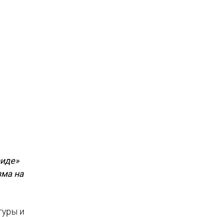
риде»
зма на
туры и