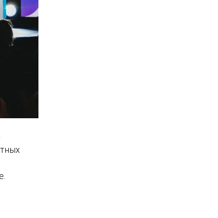
»
фтных
е.