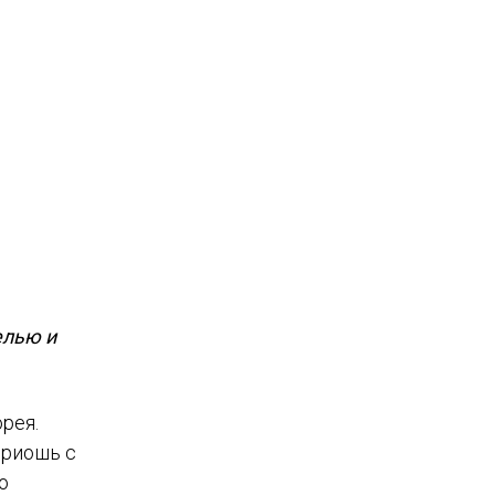
елью и
рея.
Бриошь с
о