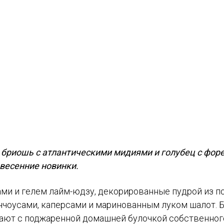
, бриошь с атлантическими мидиями и голубец с фор
и весенние новинки.
тами и гелем лайм-юдзу, декорированные пудрой из по
нчоусами, каперсами и маринованным луком шалот. 
делают с поджаренной домашней булочкой собственног