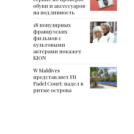
обуви и аксессуаров
на подлинность
18 популярных
французских
фильмов с
культовыми
актерами покажет
KION
W Maldives
представляет Fit
Padel Court: падел в
ритме острова