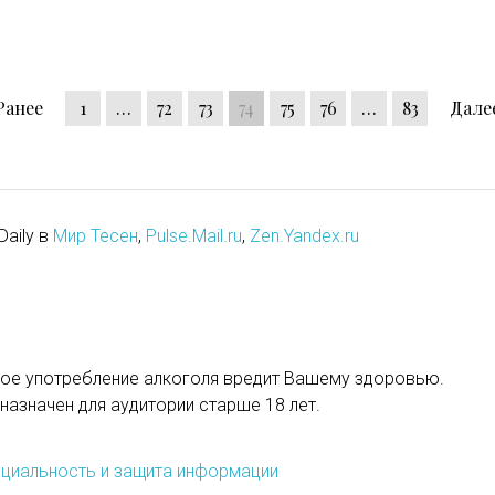
Ранее
1
…
72
73
74
75
76
…
83
Дале
Daily в
Мир Тесен
,
Pulse.Mail.ru
,
Zen.Yandex.ru
ое употребление алкоголя вредит Вашему здоровью.
назначен для аудитории старше 18 лет.
циальность и защита информации