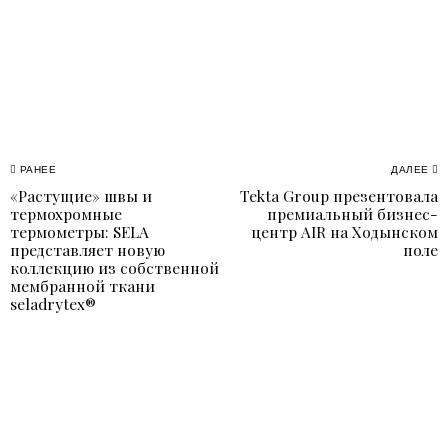
Навигация
РАНЕЕ
ДАЛЕЕ
«Растущие» швы и
Tekta Group презентовала
Previous
N
по
термохромные
премиальный бизнес-
post:
p
термометры: SELA
центр AIR на Ходынском
записям
представляет новую
поле
коллекцию из собственной
мембранной ткани
seladrytex®