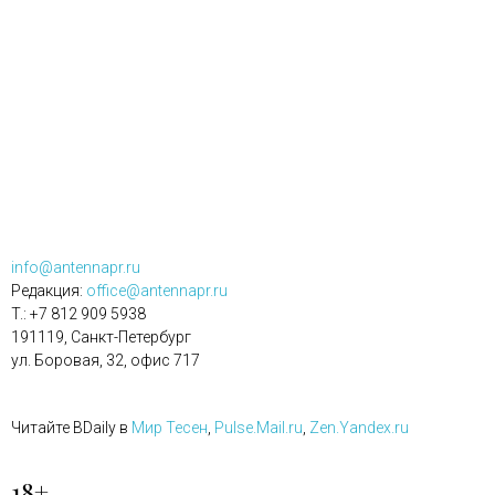
info@antennapr.ru
Редакция:
office@antennapr.ru
T.: +7 812 909 5938
191119, Санкт-Петербург
ул. Боровая, 32, офис 717
Читайте BDaily в
Мир Тесен
,
Pulse.Mail.ru
,
Zen.Yandex.ru
18+