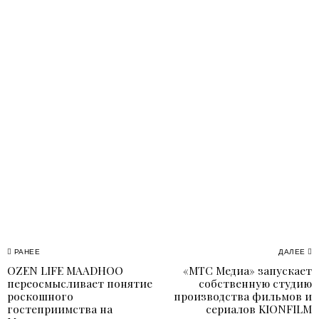
Навигация
РАНЕЕ
ДАЛЕЕ
OZEN LIFE MAADHOO
«МТС Медиа» запускает
Previous
N
по
переосмысливает понятие
собственную студию
post:
p
роскошного
производства фильмов и
записям
гостеприимства на
сериалов KIONFILM