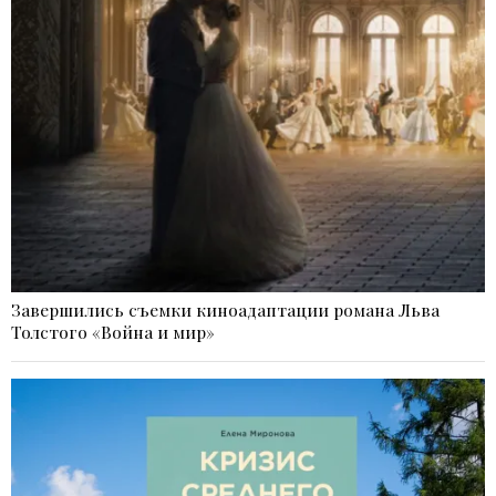
Завершились съемки киноадаптации романа Льва
Толстого «Война и мир»