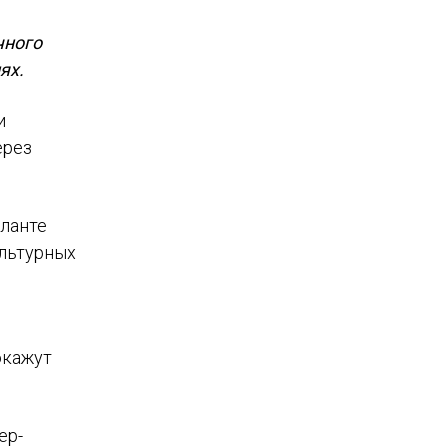
чного
ях.
и
ерез
аланте
ультурных
окажут
ер-