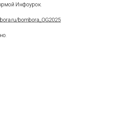
ормой Инфоурок.
bora.ru/bombora_OG2025
но.