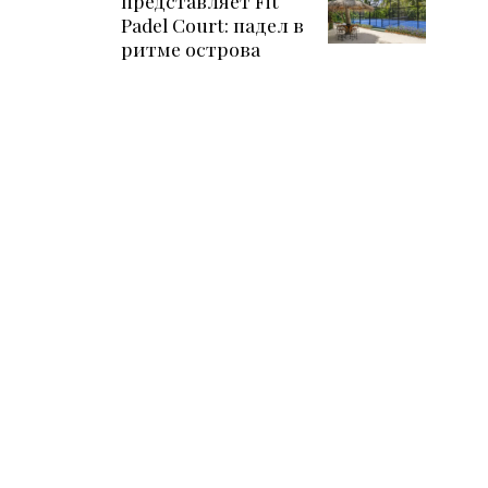
представляет Fit
Padel Court: падел в
ритме острова