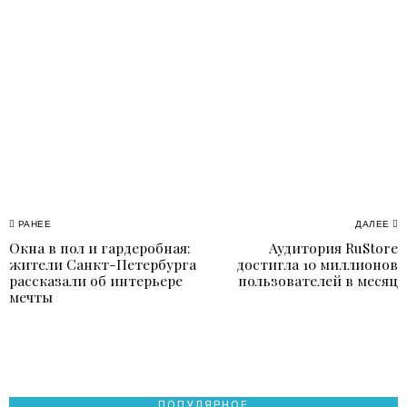
Навигация
РАНЕЕ
ДАЛЕЕ
Окна в пол и гардеробная:
Аудитория RuStore
Previous
N
по
жители Санкт-Петербурга
достигла 10 миллионов
post:
p
рассказали об интерьере
пользователей в месяц
записям
мечты
ПОПУЛЯРНОЕ