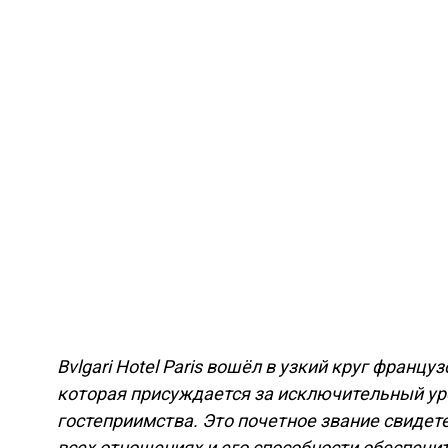
Bvlgari Hotel Paris вошёл в узкий круг франц
которая присуждается за исключительный ур
гостеприимства. Это почетное звание свиде
всех отношениях и его способности обеспечи