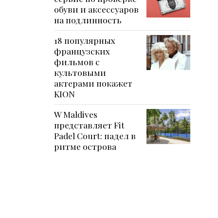
обуви и аксессуаров
на подлинность
18 популярных
французских
фильмов с
культовыми
актерами покажет
KION
W Maldives
представляет Fit
Padel Court: падел в
ритме острова