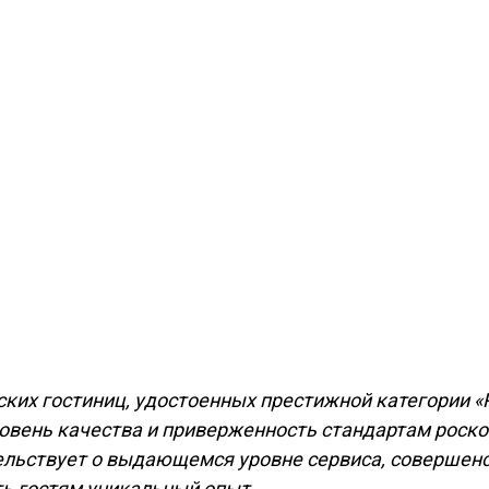
узских гостиниц, удостоенных престижной категории «P
овень качества и приверженность стандартам роск
тельствует о выдающемся уровне сервиса, совершенс
ть гостям уникальный опыт.