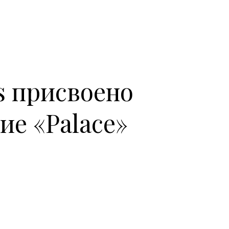
is присвоено
ие «Palace»