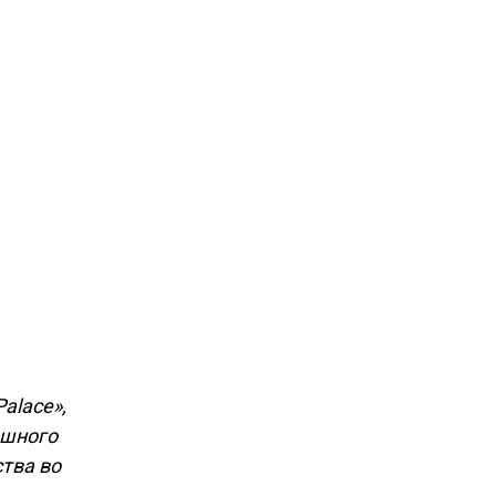
alace»,
ошного
тва во