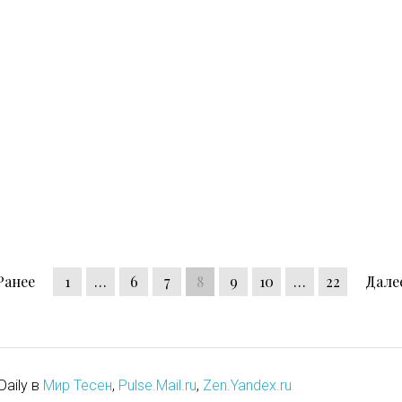
Ранее
1
…
6
7
8
9
10
…
22
Дале
Daily в
Мир Тесен
,
Pulse.Mail.ru
,
Zen.Yandex.ru