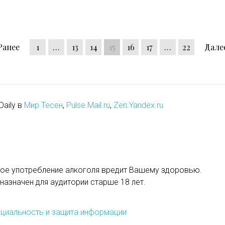
Ранее
1
…
13
14
15
16
17
…
22
Дале
Daily в
Мир Тесен
,
Pulse.Mail.ru
,
Zen.Yandex.ru
ое употребление алкоголя вредит Вашему здоровью.
назначен для аудитории старше 18 лет.
циальность и защита информации