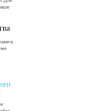
л. Для
ивое
тва
ками в
уже
 ПРИ
Т
ди
любое