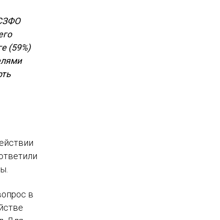
 СЗФО
его
е (59%)
елями
рть
действии
 ответили
ы.
вопрос в
ойстве