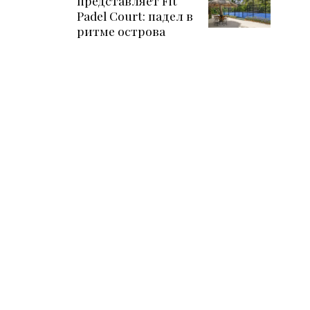
представляет Fit
Padel Court: падел в
ритме острова