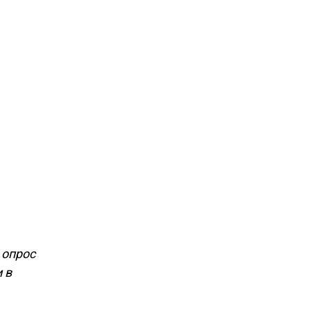
 опрос
 в