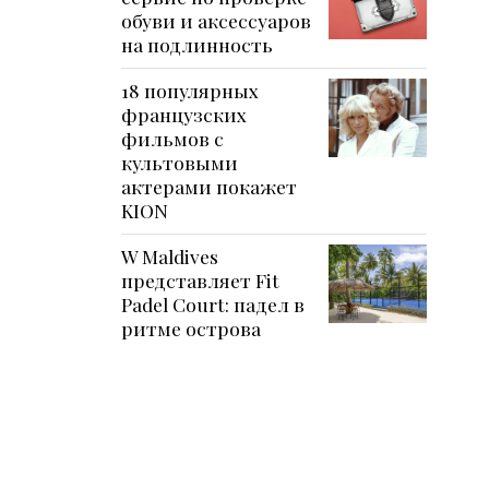
обуви и аксессуаров
на подлинность
18 популярных
французских
фильмов с
культовыми
актерами покажет
KION
W Maldives
представляет Fit
Padel Court: падел в
ритме острова