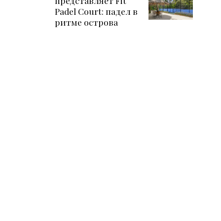
представляет Fit
Padel Court: падел в
ритме острова