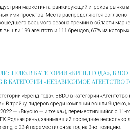
ндустрии маркетинга, ранжирующий игроков рынка в
ых ими проектов. Места распределяются согласно
прошедшего восьмого сезона премии в области марк
ал вышли 139 агентств и 111 брендов, 67% из которых
И: ТЕЛЕ2 В КАТЕГОРИИ «БРЕНД ГОДА», BBDO 
G В КАТЕГОРИИ «НЕЗАВИСИМОЕ АГЕНТСТВО 
атегории «Бренд года», BBDO в категории «Агентство 
а». В тройку лидеров среди компаний вошли Яндекс,
(2022 — «Вкусно — и точка»), переместившийся с 11-го
в ГК Родная речь), занимавший последние несколько 
о emg, с 22-й переместился за год на 3-ю позицию.