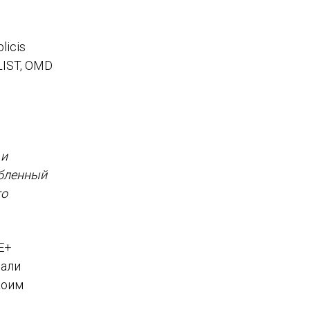
licis
LIST, OMD
 и
убленный
то
E+
зали
коим