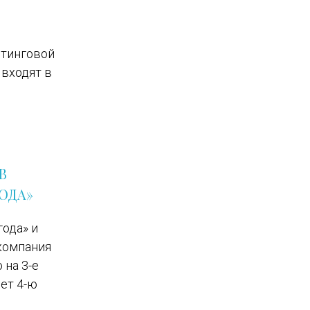
етинговой
 входят в
В
ГОДА»
года» и
 компания
 на 3-е
лет 4-ю