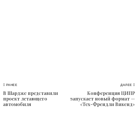
Навигация
РАНЕЕ
ДАЛЕЕ
В Шардже представили
Конференция ЦИПР
Previous
N
по
проект летающего
запускает новый формат —
post:
p
автомобиля
«Тех-Френдли Викенд»
записям