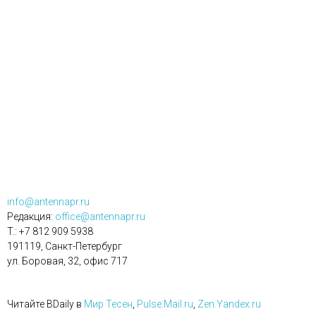
info@antennapr.ru
Редакция:
office@antennapr.ru
T.: +7 812 909 5938
191119, Санкт-Петербург
ул. Боровая, 32, офис 717
Читайте BDaily в
Мир Тесен
,
Pulse.Mail.ru
,
Zen.Yandex.ru