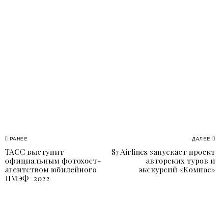
Навигация
РАНЕЕ
ДАЛЕЕ
ТАСС выступит
S7 Airlines запускает проект
Previous
N
по
официальным фотохост-
авторских туров и
post:
p
агентством юбилейного
экскурсий «Компас»
записям
ПМЭФ–2022