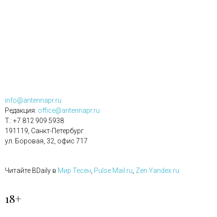
info@antennapr.ru
Редакция:
office@antennapr.ru
T.: +7 812 909 5938
191119, Санкт-Петербург
ул. Боровая, 32, офис 717
Читайте BDaily в
Мир Тесен
,
Pulse.Mail.ru
,
Zen.Yandex.ru
18+