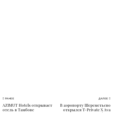
Навигация
РАНЕЕ
ДАЛЕЕ
AZIMUT Hotels открывает
В аэропорту Шереметьево
Previous
N
по
отель в Тамбове
открылся T-Private X Ava
post:
p