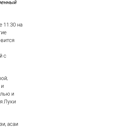
иренный
 11:30 на
гие
овится
й с
ой;
 и
илью и
ля Луки
и, асаи