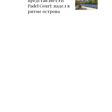
представляет Fit
Padel Court: падел в
ритме острова