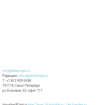
info@antennapr.ru
Редакция:
office@antennapr.ru
T.: +7 812 909 5938
191119, Санкт-Петербург
ул. Боровая, 32, офис 717
Читайте BDaily в
Мир Тесен
,
Pulse.Mail.ru
,
Zen.Yandex.ru