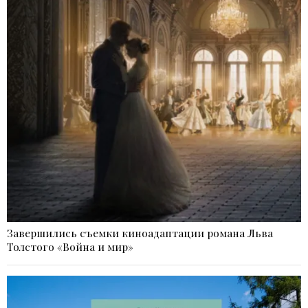
Завершились съемки киноадаптации романа Льва
Толстого «Война и мир»