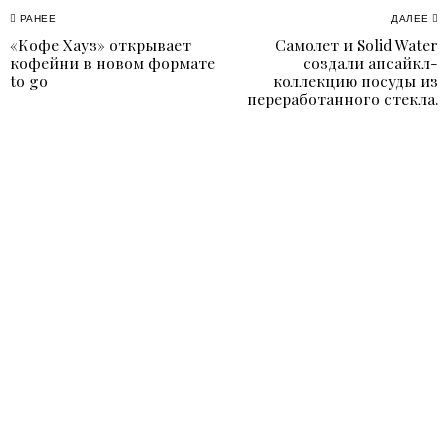
Навигация
РАНЕЕ
ДАЛЕЕ
«Кофе Хауз» открывает
Самолет и Solid Water
Previous
N
по
кофейни в новом формате
создали апсайкл-
post:
p
to go
коллекцию посуды из
записям
переработанного стекла.