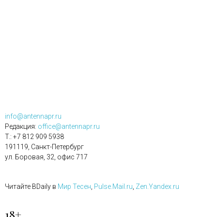
info@antennapr.ru
Редакция:
office@antennapr.ru
T.: +7 812 909 5938
191119, Санкт-Петербург
ул. Боровая, 32, офис 717
Читайте BDaily в
Мир Тесен
,
Pulse.Mail.ru
,
Zen.Yandex.ru
18+