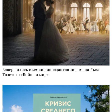
Завершились съемки киноадаптации романа Льва
Толстого «Война и мир»