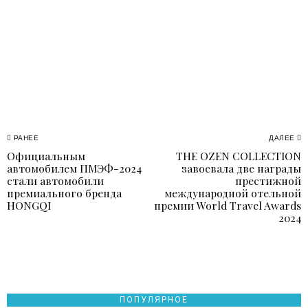
Навигация
РАНЕЕ
ДАЛЕЕ
Официальным
THE OZEN COLLECTION
Previous
N
по
автомобилем ПМЭФ-2024
завоевала две награды
post:
p
стали автомобили
престижной
записям
премиального бренда
международной отельной
HONGQI
премии World Travel Awards
2024
ПОПУЛЯРНОЕ