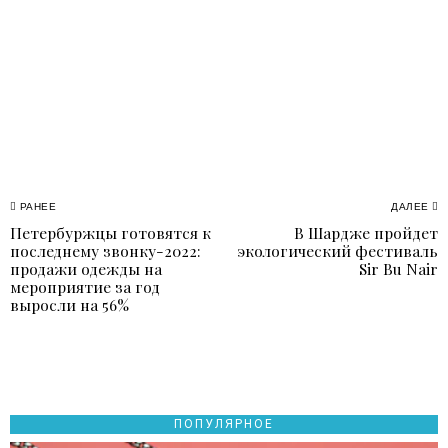
Навигация
РАНЕЕ
ДАЛЕЕ
Петербуржцы готовятся к
В Шардже пройдет
Previous
N
по
последнему звонку-2022:
экологический фестиваль
post:
p
продажи одежды на
Sir Bu Nair
записям
мероприятие за год
выросли на 56%
ПОПУЛЯРНОЕ