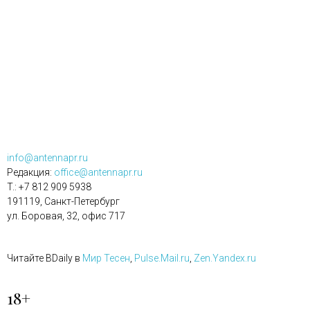
info@antennapr.ru
Редакция:
office@antennapr.ru
T.: +7 812 909 5938
191119, Санкт-Петербург
ул. Боровая, 32, офис 717
Читайте BDaily в
Мир Тесен
,
Pulse.Mail.ru
,
Zen.Yandex.ru
18+