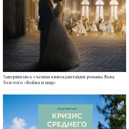
Завершились съемки киноадаптации романа Льва
Толстого «Война и мир»